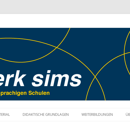
Springe
zum
ERIAL
DIDAKTISCHE GRUNDLAGEN
WEITERBILDUNGEN
ÜB
Inhalt
DERGARTEN UND
HÖRVERSTEHEN
UNTERRICHTSSKIZZEN