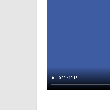
SIMS-TAGUNG 2014 / GEZIELTE
SPRACHARBEIT IM
FACHUNTERRICHT
SIMS-TAGUNG 2013 /
FÖRDERUNG DES
HÖRVERSTEHENS IM UNTERRICHT
SIMS-TAGUNG 2012 /
FÖRDERUNG DER
SPRECHFERTIGKEIT IM
UNTERRICHT
SIMS-TAGUNG 2011 /
WORTSCHATZARBEIT IM
UNTERRICHT
SIMS-TAGUNG 2010 / TEXTE
SCHREIBEN – EINE